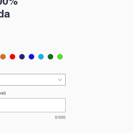
00%
da
Preço
promocional
al)
0/500