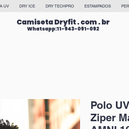
A UV
DRY ICE
DRY TECHPRO
ESTAMPADOS
PER
Camiseta Dryfit . com . br
Whatsapp:11-943-091-092
Polo UV
Ziper M