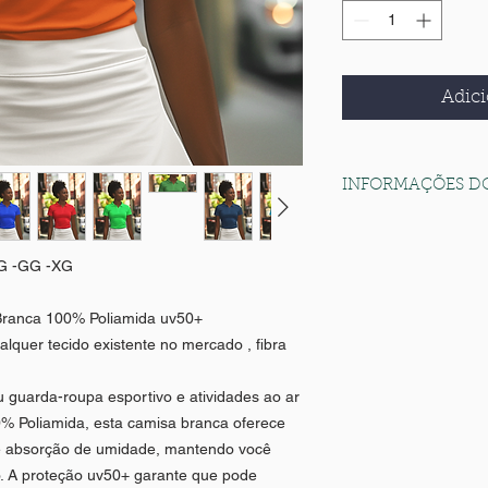
Adici
INFORMAÇÕES D
Qual a vantagem do 
A poliamida é um tipo
- G -GG -XG
vantagens em relação
Algumas das vantagen
Branca 100% Poliamida uv50+
Resistência: A po
abrasão, desgaste
lquer tecido existente no mercado , fibra
durável e resiste
Conforto: A polia
 guarda-roupa esportivo e atividades ao ar
toque, e também t
0% Poliamida, esta camisa branca oferece
significa que ajud
e absorção de umidade, mantendo você
Fácil cuidado: A p
no. A proteção uv50+ garante que pode
e não precisa de 