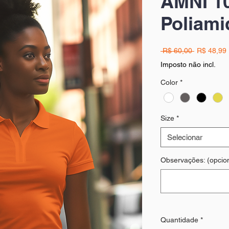
AMNI 1
Poliami
Preço
 R$ 60,00 
R$ 48,99
normal
Imposto não incl.
Color
*
Size
*
Selecionar
Observações: (opcion
Quantidade
*