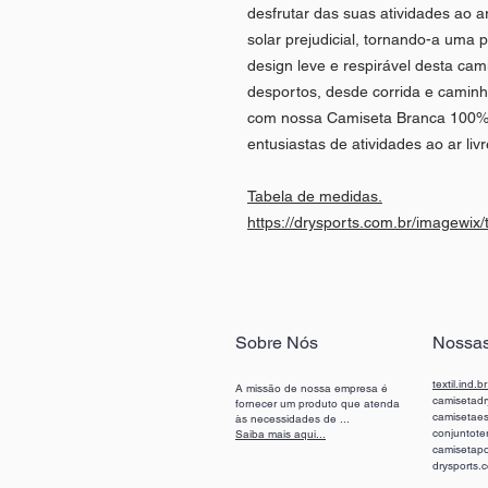
desfrutar das suas atividades ao 
solar prejudicial, tornando-a uma 
design leve e respirável desta cami
desportos, desde corrida e caminha
com nossa Camiseta Branca 100% 
entusiastas de atividades ao ar livr
Tabela de medidas.
https://drysports.com.br/imagewix/
Sobre Nós
Nossas
textil.ind.b
A missão de nossa empresa é
camisetadry
fornecer um produto que atenda
camisetae
às necessidades de ...
conjuntote
Saiba mais aqui...
camisetapo
drysports.