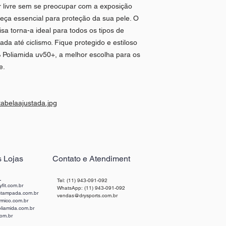
ar livre sem se preocupar com a exposição
sua qualidade e a
Elasticidade: A p
peça essencial para proteção da sua pele. O
elasticidade, o qu
sa torna-a ideal para todos os tipos de
perder a forma ou
da até ciclismo. Fique protegido e estiloso
Resistência à umi
Poliamida uv50+, a melhor escolha para os
umidade, o que a 
e.
e de atividade físi
Proteção UV: A po
pele contra os rai
um tecido ideal p
tabelaajustada.jpg
Em resumo, a poliami
versátil e durável, 
outros tipos de tecid
 Lojas
Contato e Atendiment
r
Tel: (11) 943-091-092
fit.com.br
WhatsApp: (11) 943-091-092
stampada.com.br
vendas@drysports.com.br
rmico.com.br
liamida.com.br
com.br