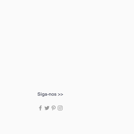
parência.
oliamida é conhecida por sua alta
e significa que pode se esticar sem
 a elasticidade.
dade: A poliamida é resistente à
torna ideal para roupas esportivas
ca.
liamida pode ajudar a proteger a
os ultravioleta do sol, tornando-a
ara roupas de verão e de praia.
da é um tecido sintético altamente
com várias vantagens em relação a
os.
Siga-nos >>